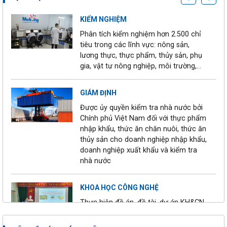
04/09/2025
như tất cả chứa chất
gây rối loạn nội tiết và
KIỂM NGHIỆM
trao đổi chất
Phân tích kiểm nghiệm hơn 2.500 chỉ
tiêu trong các lĩnh vực: nông sản,
"Cuộc chiến" chống
lương thực, thực phẩm, thủy sản, phụ
thực phẩm bẩn tại
gia, vật tư nông nghiệp, môi trường,…
30/08/2025
TP.HCM đối mặt
thách thức lớn
GIÁM ĐỊNH
Được ủy quyền kiểm tra nhà nước bởi
Tăng cường quản lý
Chính phủ Việt Nam đối với thực phẩm
23/08/2025
cơ sở kinh doanh
nhập khẩu, thức ăn chăn nuôi, thức ăn
thực phẩm tự phát
thủy sản cho doanh nghiệp nhập khẩu,
doanh nghiệp xuất khẩu và kiểm tra
nhà nước
Thúc đẩy tiêu thụ
27/07/2025
nông sản trên nền
tảng số
KHOA HỌC CÔNG NGHỆ
Thực hiện đề án, đề tài, dự án KH&CN
Cảnh báo: Thu hồi
trong các lĩnh vực kinh tế, xã hội và
khẩn cấp sản phẩm
môi trường
22/07/2025