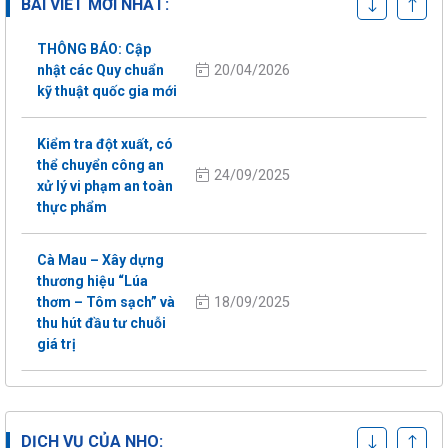
BÀI VIẾT MỚI NHẤT:
THÔNG BÁO: Cập
20/04/2026
nhật các Quy chuẩn
kỹ thuật quốc gia mới
Kiểm tra đột xuất, có
thể chuyển công an
24/09/2025
xử lý vi phạm an toàn
thực phẩm
Cà Mau – Xây dựng
thương hiệu “Lúa
18/09/2025
thơm – Tôm sạch” và
thu hút đầu tư chuỗi
giá trị
CHỨNG NHẬN
Chứng nhận hơn 36 tiêu chuẩn trong
36 loại bao bì nhựa
và ngoài nước cho trang trại và nhà
đựng thực phẩm bị
máy
kiểm nghiệm: Gần
DỊCH VỤ CỦA NHO: