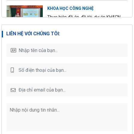
27/03/2025
Triệu Đồng Phạt
KHOA HỌC CÔNG NGHỆ
Trong Năm 2024
Thực hiện đề án, đề tài, dự án KH&CN
trong các lĩnh vực kinh tế, xã hội và
Triển lãm HortEx
môi trường
LIÊN HỆ VỚI CHÚNG TÔI:
Vietnam 2025: Sự Kết
Hợp Giữa Công Nghệ
QUAN TRẮC MÔI TRƯỜNG
Nông Nghiệp và Giải
18/03/2025
Pháp Kiểm Nghiệm
NHO cung cấp đồng thời hai dịch vụ
Thực Phẩm – Vai Trò
quan trắc môi trường định kỳ và quan
Nổi Bật của Tổ Chức
trắc môi trường lao động
NHO
TƯ VẤN THỰC HIỆN OCOP
Tổ chức NHO tham
Tư vấn chiến lược, kế hoạch triển khai
dự Khu Tư vấn Kiểm
05/03/2025
OCOP cấp tỉnh; đào tạo OCOP các
nghiệm tại Triển lãm
cấp; tham gia đánh giá phân hạng; tư
HortEx Vietnam 2025
vấn thực hiện để các sản phẩm OCOP
đạt 3-5 sao
Đề xuất tăng cường
hậu kiểm, kiểm soát
02/03/2025