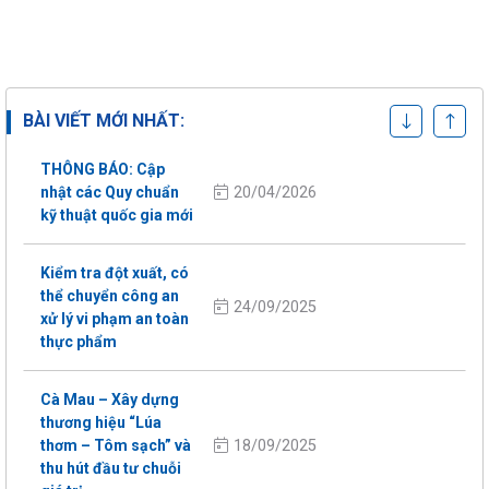
Thông báo áp dụng
TCVN 11892-1:2026
05/08/2026
– VietGAP Trồng trọt
từ 01/08/2026
BÀI VIẾT MỚI NHẤT:
THÔNG BÁO: Cập
20/04/2026
nhật các Quy chuẩn
kỹ thuật quốc gia mới
Kiểm tra đột xuất, có
thể chuyển công an
24/09/2025
xử lý vi phạm an toàn
thực phẩm
Cà Mau – Xây dựng
thương hiệu “Lúa
18/09/2025
thơm – Tôm sạch” và
thu hút đầu tư chuỗi