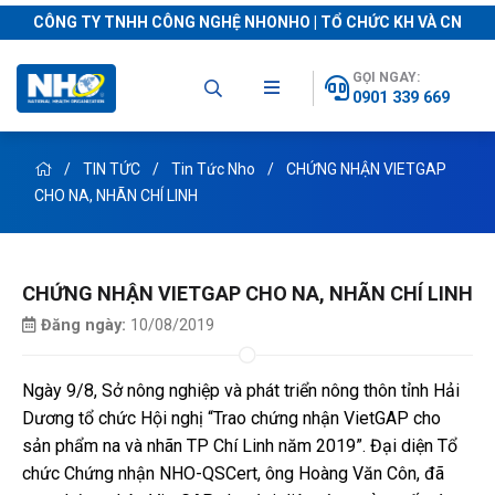
CÔNG TY TNHH CÔNG NGHỆ NHONHO | TỔ CHỨC KH VÀ CN
GỌI NGAY:
0901 339 669
TIN TỨC
Tin Tức Nho
CHỨNG NHẬN VIETGAP
CHO NA, NHÃN CHÍ LINH
CHỨNG NHẬN VIETGAP CHO NA, NHÃN CHÍ LINH
Đăng ngày:
10/08/2019
Ngày 9/8, Sở nông nghiệp và phát triển nông thôn tỉnh Hải
Dương tổ chức Hội nghị “Trao chứng nhận VietGAP cho
sản phẩm na và nhãn TP Chí Linh năm 2019”. Đại diện Tổ
chức Chứng nhận NHO-QSCert, ông Hoàng Văn Côn, đã