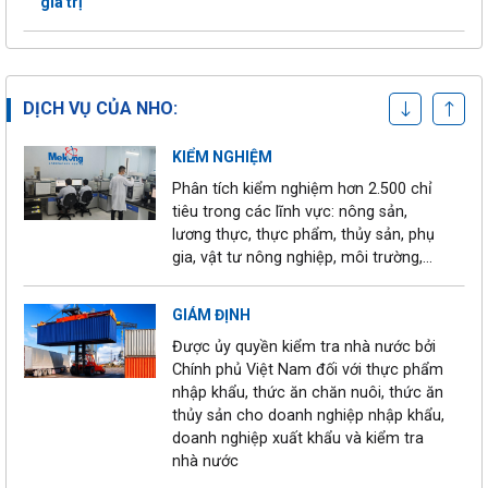
giá trị
CHỨNG NHẬN
Chứng nhận hơn 36 tiêu chuẩn trong
Long Châu cùng Viện
và ngoài nước cho trang trại và nhà
Kiểm nghiệm An toàn
máy
27/06/2025
vệ sinh thực phẩm
DỊCH VỤ CỦA NHO:
Quốc gia tiến hành
“kiểm tra kép”
KIỂM NGHIỆM
Phân tích kiểm nghiệm hơn 2.500 chỉ
Thái Nguyên đặt mục
tiêu trong các lĩnh vực: nông sản,
tiêu cấp mã số cho
lương thực, thực phẩm, thủy sản, phụ
13/04/2025
3.000ha cây trồng
gia, vật tư nông nghiệp, môi trường,…
trong năm 2025
GIÁM ĐỊNH
Thái Nguyên: Mã số
Được ủy quyền kiểm tra nhà nước bởi
vùng trồng - Chìa
Chính phủ Việt Nam đối với thực phẩm
08/04/2025
khóa nâng tầm nông
nhập khẩu, thức ăn chăn nuôi, thức ăn
sản
thủy sản cho doanh nghiệp nhập khẩu,
doanh nghiệp xuất khẩu và kiểm tra
nhà nước
Tăng Cường An Toàn
Thực Phẩm: Gần 600