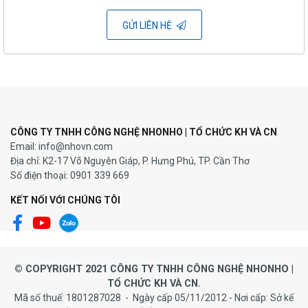
toàn diện hơn chất
lượng thực phẩm
GỬI LIÊN HỆ
Hợp Tác Hải Quan
Việt – Trung: Bước
22/02/2025
Tiến Mới Trong Công
Nhận Doanh Nghiệp
Ưu Tiên
CÔNG TY TNHH CÔNG NGHỆ NHONHO | TỔ CHỨC KH VÀ CN
Email: info@nhovn.com
Địa chỉ: K2-17 Võ Nguyên Giáp, P. Hưng Phú, TP. Cần Thơ
Số điện thoại: 0901 339 669
KẾT NỐI VỚI CHÚNG TÔI
© COPYRIGHT 2021 CÔNG TY TNHH CÔNG NGHỆ NHONHO |
TỔ CHỨC KH VÀ CN.
Mã số thuế: 1801287028 - Ngày cấp 05/11/2012 - Nơi cấp: Sở kế