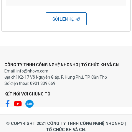
NHONHO viết tiếp câu
chuyện “TỪ THIỆN
GỬI LIÊN HỆ
07/05/2025
QUA TRÁI TIM THỂ
THAO”
CÔNG TY TNHH CÔNG NGHỆ NHONHO | TỔ CHỨC KH VÀ CN
Email: info@nhovn.com
Địa chỉ: K2-17 Võ Nguyên Giáp, P. Hưng Phú, TP. Cần Thơ
Số điện thoại: 0901 339 669
KẾT NỐI VỚI CHÚNG TÔI
© COPYRIGHT 2021 CÔNG TY TNHH CÔNG NGHỆ NHONHO |
TỔ CHỨC KH VÀ CN.