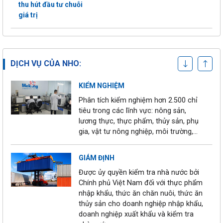
thu hút đầu tư chuỗi
giá trị
CHỨNG NHẬN
Chứng nhận hơn 36 tiêu chuẩn trong
36 loại bao bì nhựa
và ngoài nước cho trang trại và nhà
đựng thực phẩm bị
máy
kiểm nghiệm: Gần
DỊCH VỤ CỦA NHO:
04/09/2025
như tất cả chứa chất
gây rối loạn nội tiết và
KIỂM NGHIỆM
trao đổi chất
Phân tích kiểm nghiệm hơn 2.500 chỉ
tiêu trong các lĩnh vực: nông sản,
"Cuộc chiến" chống
lương thực, thực phẩm, thủy sản, phụ
thực phẩm bẩn tại
gia, vật tư nông nghiệp, môi trường,…
30/08/2025
TP.HCM đối mặt
thách thức lớn
GIÁM ĐỊNH
Được ủy quyền kiểm tra nhà nước bởi
Tăng cường quản lý
Chính phủ Việt Nam đối với thực phẩm
23/08/2025
cơ sở kinh doanh
nhập khẩu, thức ăn chăn nuôi, thức ăn
thực phẩm tự phát
thủy sản cho doanh nghiệp nhập khẩu,
doanh nghiệp xuất khẩu và kiểm tra