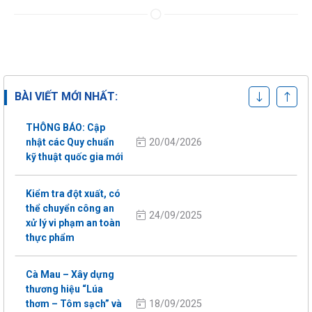
Thông báo áp dụng
TCVN 11892-1:2026
05/08/2026
– VietGAP Trồng trọt
từ 01/08/2026
BÀI VIẾT MỚI NHẤT:
THÔNG BÁO: Cập
20/04/2026
nhật các Quy chuẩn
kỹ thuật quốc gia mới
Kiểm tra đột xuất, có
thể chuyển công an
24/09/2025
xử lý vi phạm an toàn
thực phẩm
Cà Mau – Xây dựng
thương hiệu “Lúa
18/09/2025
thơm – Tôm sạch” và