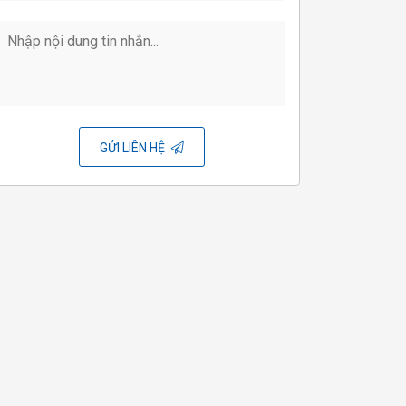
trường lao động
TƯ VẤN THỰC HIỆN OCOP
Tư vấn chiến lược, kế hoạch
triển khai OCOP cấp tỉnh; đào
tạo OCOP các cấp; tham gia
đánh giá phân hạng; tư vấn
GỬI LIÊN HỆ
thực hiện để các sản phẩm
OCOP đạt 3-5 sao