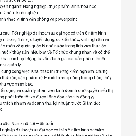
m có sức khỏe tốt
uyên ngành: Nông nghiệp, thực phẩm, sinh/hóa học
ên 2 năm kinh nghiệm
ành thạo vi tính văn phòng và powerpoint
u cầu: Tốt nghiệp đại học/sau đại học có trên 8 năm kinh
ệm trong lĩnh vực tuyển dụng; có kiến thức, kinh nghiệm và
ên môn về quản quản lý nhà nước trong lĩnh vực thức ăn
 nuôi/ thủy sản; hiểu biết về Tổ chức chứng nhận và có thể
n khai các hoạt động tư vấn đánh giá các sản phẩm thuộc
 vi quản lý.
i dung công việc: Khai thác thị trường kiểm nghiệm, chứng
 thức ăn, sản phẩm xử lý môi trường dùng trong chăn, thủy
khu vực miền bắc.
yển dụng và quản lý nhân viên kinh doanh dưới quyền nếu thị
ng phát triển tốt và được Lãnh đạo công ty đồng ý;
ịu trách nhiệm về doanh thu, lợi nhuận trước Giám đốc
Đ.
u cầu: Nam/ nữ, 28 – 35 tuổi.
t nghiệp đại học/sau đại học có trên 5 năm kinh nghiệm