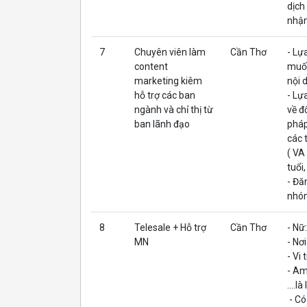
dịch
nhận
7
Chuyên viên làm
Cần Thơ
- Lự
content
muốn
marketing kiêm
nội 
hỗ trợ các ban
- Lự
ngành và chỉ thị từ
về đ
ban lãnh đạo
pháp
các 
( VA
tuổi,
- Đă
nhóm
8
Telesale + Hỗ trợ
Cần Thơ
- Nữ
MN
- Nơ
- Vi
- Am
....là
- Có