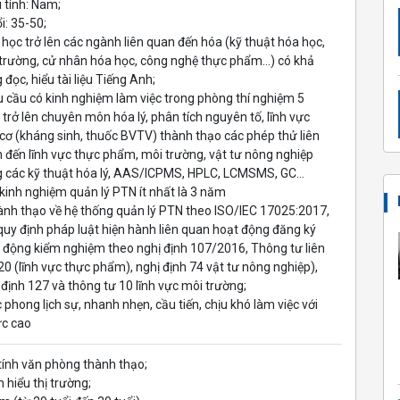
i tính: Nam;
i: 35-50;
i học trở lên các ngành liên quan đến hóa (kỹ thuật hóa học,
trường, cử nhân hóa học, công nghệ thực phẩm…) có khả
 đọc, hiểu tài liệu Tiếng Anh;
u cầu có kinh nghiệm làm việc trong phòng thí nghiệm 5
trở lên chuyên môn hóa lý, phân tích nguyên tố, lĩnh vực
cơ (kháng sinh, thuốc BVTV) thành thạo các phép thử liên
 đến lĩnh vực thực phẩm, môi trường, vật tư nông nghiệp
 các kỹ thuật hóa lý, AAS/ICPMS, HPLC, LCMSMS, GC…
 kinh nghiệm quản lý PTN ít nhất là 3 năm
ành thạo về hệ thống quản lý PTN theo ISO/IEC 17025:2017,
quy định pháp luật hiện hành liên quan hoạt động đăng ký
 động kiểm nghiệm theo nghị định 107/2016, Thông tư liên
 20 (lĩnh vực thực phẩm), nghị định 74 vật tư nông nghiệp),
 định 127 và thông tư 10 lĩnh vực môi trường;
c phong lịch sự, nhanh nhẹn, cầu tiến, chịu khó làm việc với
ực cao
 tính văn phòng thành thạo;
 hiểu thị trường;