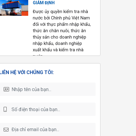
GIÁM ĐỊNH
TUYỂN DỤNG NHÂN VIÊN
Được ủy quyền kiểm tra nhà
LẤY MẪU
nước bởi Chính phủ Việt Nam
13/05/2024
đối với thực phẩm nhập khẩu,
thức ăn chăn nuôi, thức ăn
TUYỂN DỤNG CHUYÊN VIÊN
thủy sản cho doanh nghiệp
KIỂM NGHIỆM SẮC KÝ
nhập khẩu, doanh nghiệp
18/09/2023
xuất khẩu và kiểm tra nhà
nước
Góc tuyển dụng Tháng
07.2022
LIÊN HỆ VỚI CHÚNG TÔI:
KHOA HỌC CÔNG NGHỆ
27/06/2022
Thực hiện đề án, đề tài, dự
án KH&CN trong các lĩnh vực
Tuyển dụng Chuyên viên kinh
kinh tế, xã hội và môi trường
doanh Tháng 05/2022
18/05/2022
QUAN TRẮC MÔI TRƯỜNG
NHO cung cấp đồng thời hai
dịch vụ quan trắc môi trường
định kỳ và quan trắc môi