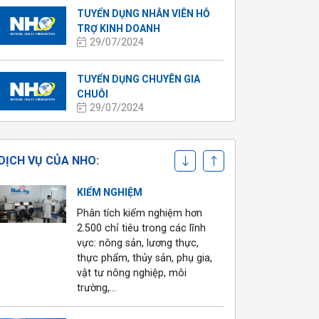
TUYỂN DỤNG NHÂN VIÊN HỖ
TRỢ KINH DOANH
29/07/2024
TUYỂN DỤNG CHUYÊN GIA
CHUỖI
CHỨNG NHẬN
29/07/2024
Chứng nhận hơn 36 tiêu
chuẩn trong và ngoài nước
TUYỂN DỤNG KIỂM NGHIỆM
cho trang trại và nhà máy
DỊCH VỤ CỦA NHO:
VIÊN
04/07/2024
KIỂM NGHIỆM
Tuyển dụng tháng 5
Phân tích kiểm nghiệm hơn
27/05/2024
2.500 chỉ tiêu trong các lĩnh
vực: nông sản, lương thực,
thực phẩm, thủy sản, phụ gia,
TUYỂN DỤNG KIỂM NGHIỆM
vật tư nông nghiệp, môi
VIÊN
trường,…
13/05/2024