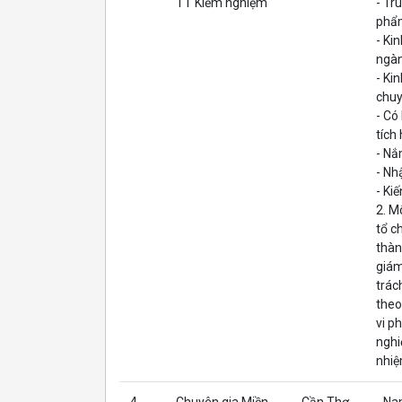
TT Kiểm nghiệm
- Tr
phẩm
- Ki
ngà
- Ki
chu
- Có
tích
- Nắ
- Nh
- Ki
2. M
tổ c
thàn
giám
trác
theo
vi p
nghi
nhiệ