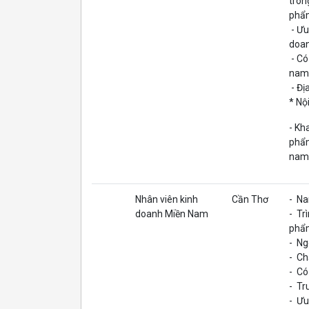
tron
phẩm
- Ưu
doan
- Có
nam
- Đị
* Nộ
- Kh
phẩm
nam 
Nhân viên kinh
Cần Thơ
- Na
doanh Miền Nam
- Tr
phẩm
- Ng
- Ch
- Có
- Tr
- Ưu