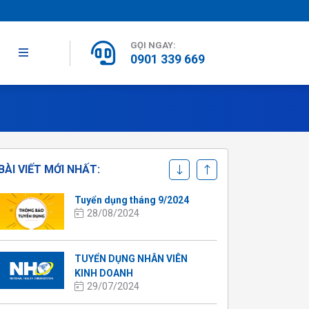
GỌI NGAY:
0901 339 669
TUYỂN GẤP NHÂN VIÊN KINH
DOANH – THU NHẬP HẤP
DẪN
25/03/2025
BÀI VIẾT MỚI NHẤT:
Tuyển dụng tháng 9/2024
28/08/2024
TUYỂN DỤNG NHÂN VIÊN
KINH DOANH
29/07/2024