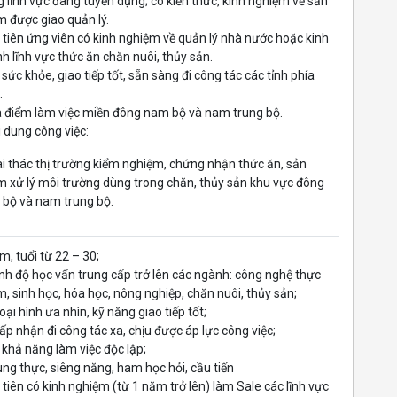
g lĩnh vực đang tuyển dụng; có kiến thức, kinh nghiệm về sản
 được giao quản lý.
 tiên ứng viên có kinh nghiệm về quản lý nhà nước hoặc kinh
h lĩnh vực thức ăn chăn nuôi, thủy sản.
 sức khỏe, giao tiếp tốt, sẵn sàng đi công tác các tỉnh phía
.
a điểm làm việc miền đông nam bộ và nam trung bộ.
i dung công việc:
ai thác thị trường kiểm nghiệm, chứng nhận thức ăn, sản
 xử lý môi trường dùng trong chăn, thủy sản khu vực đông
bộ và nam trung bộ.
m, tuổi từ 22 – 30;
ình độ học vấn trung cấp trở lên các ngành: công nghệ thực
, sinh học, hóa học, nông nghiệp, chăn nuôi, thủy sản;
oại hình ưa nhìn, kỹ năng giao tiếp tốt;
ấp nhận đi công tác xa, chịu được áp lực công việc;
 khả năng làm việc độc lập;
ung thực, siêng năng, ham học hỏi, cầu tiến
 tiên có kinh nghiệm (từ 1 năm trở lên) làm Sale các lĩnh vực