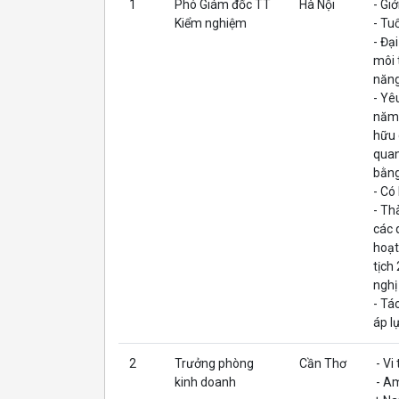
1
Phó Giám đốc TT
Hà Nội
- Giớ
Kiểm nghiệm
- Tuổ
- Đạ
môi 
năng
- Yê
năm 
hữu 
quan
bằng
- Có
- Th
các 
hoạt
tịch
nghị
- Tá
áp l
2
Trưởng phòng
Cần Thơ
- Vi
kinh doanh
- Am