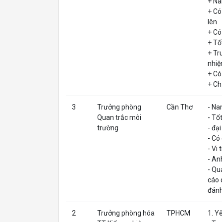
+ Na
+ Co
lên
+ Có
+ Tố
+ Tr
nhiệ
+ Có
+ Ch
3
Trưởng phòng
Cần Thơ
- Na
Quan trắc môi
- Tố
trường
- đại
- Có
- Vi
- An
- Qu
cáo 
đánh
2
Trưởng phòng hóa
TPHCM
1. Y