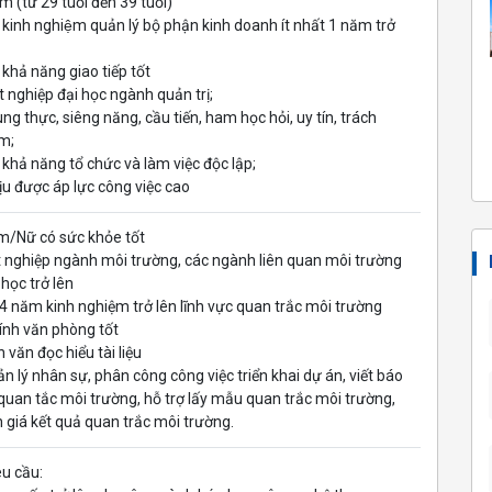
m (từ 29 tuổi đến 39 tuổi)
́ kinh nghiệm quản lý bộ phận kinh doanh ít nhất 1 năm trở
 khả năng giao tiếp tốt
t nghiệp đại học ngành quản trị;
ung thực, siêng năng, cầu tiến, ham học hỏi, uy tín, trách
m;
 khả năng tổ chức và làm việc độc lập;
ịu được áp lực công việc cao
m/Nữ có sức khỏe tốt
t nghiệp ngành môi trường, các ngành liên quan môi trường
 học trở lên
 4 năm kinh nghiệm trở lên lĩnh vực quan trắc môi trường
 tính văn phòng tốt
h văn đọc hiểu tài liệu
ản lý nhân sự, phân công công việc triển khai dự án, viết báo
quan tắc môi trường, hỗ trợ lấy mẫu quan trắc môi trường,
 giá kết quả quan trắc môi trường.
êu cầu: