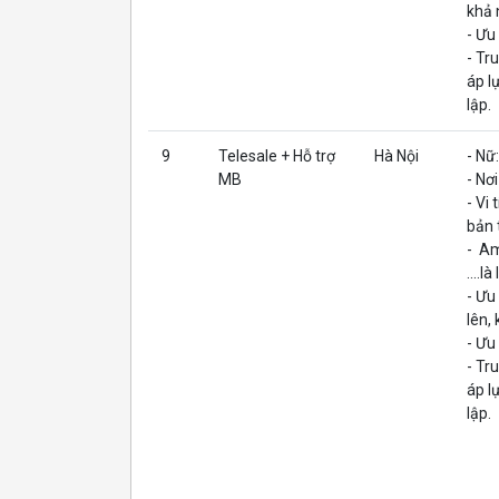
khả 
- Ưu
- Tr
áp l
lập.
9
Telesale + Hỗ trợ
Hà Nội
- Nữ
MB
- Nơ
- Vi
bản t
- Am
....là
- Ưu
lên,
- Ưu
- Tr
áp l
lập.