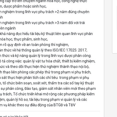
ung cấp trở lên chuyên ngành hóa học, công nghệ thực
, dược phẩm hoặc sinh học,
nh nghiệm trong lĩnh vực phụ trách >2 năm đúng chuyên
nh
nh nghiệm trong lĩnh vực phụ trách >3 năm đối với trái
yên ngành
 khả năng đọc hiểu tài liệu kỹ thuật liên quan lĩnh vực phân
 hóa học, thực phẩm, sinh học,
m rõ quy định về an toàn phòng thí nghiệm,
ận thức về hệ thống quản lý theo ISO/IEC 17025: 2017,
ến thức và kỹ năng quản lý trong lĩnh vực được phân công.
ô tả công việc: quản lý vật tư hóa chất, thiết bị kiểm nghiệm,
hức và theo dõi thực hiện thử nghiệm thành thạo nội bộ,
h thạo liên phòng các phép thử trong phạm vi phụ trách,
 sát thực hiện phân tích các chỉ tiêu trong phạm vi phụ
h, tổ chức biên soạn, soát xét, thẩm tra các sổ tay kỹ thuật
 sự phân công, Đào tạo, giám sát nhân viên mới theo phạm
hụ trách, Tổ chức triển khai mở rộng các phương pháp kiểm
ệm, quản lý hồ sơ, tài liệu trong phạm vi quản lý và các
m vụ khác theo sự điều động của BTGĐ và TĐV