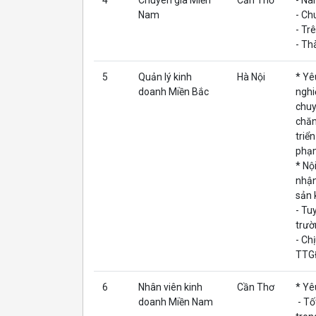
4
Chuyên gia Miền
Cần Thơ
- Na
Nam
- Ch
- Tr
- Th
5
Quản lý kinh
Hà Nội
* Yê
doanh Miền Bắc
nghi
chuy
chăn
triể
phạm
* Nộ
nhận
sản 
- Tu
trườ
- Ch
TTG
6
Nhân viên kinh
Cần Thơ
* Yê
doanh Miền Nam
- Tố