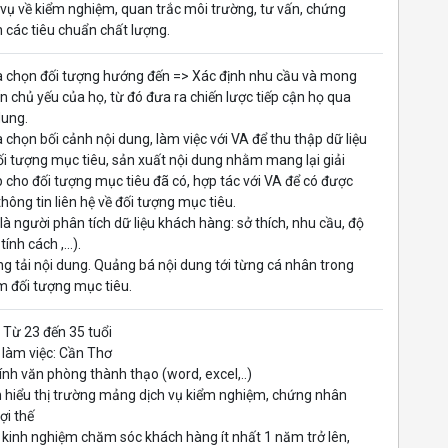
 vụ về kiểm nghiệm, quan trắc môi trường, tư vấn, chứng
 các tiêu chuẩn chất lượng.
a chọn đối tượng hướng đến => Xác định nhu cầu và mong
 chủ yếu của họ, từ đó đưa ra chiến lược tiếp cận họ qua
dung.
a chọn bối cảnh nội dung, làm việc với VA để thu thập dữ liệu
ối tượng mục tiêu, sản xuất nội dung nhằm mang lại giải
 cho đối tượng mục tiêu đã có, hợp tác với VA để có được
thông tin liên hệ về đối tượng mục tiêu.
 là người phân tích dữ liệu khách hàng: sở thích, nhu cầu, độ
 tính cách ,...).
ng tải nội dung. Quảng bá nội dung tới từng cá nhân trong
 đối tượng mục tiêu.
: Từ 23 đến 35 tuổi
i làm việc: Cần Thơ
 tính văn phòng thành thạo (word, excel,..)
 hiểu thị trường mảng dịch vụ kiểm nghiệm, chứng nhân
 lợi thế
 kinh nghiệm chăm sóc khách hàng ít nhất 1 năm trở lên,