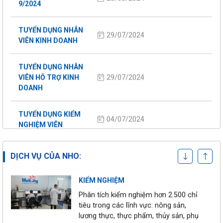
9/2024
TUYỂN DỤNG NHÂN
29/07/2024
VIÊN KINH DOANH
TUYỂN DỤNG NHÂN
29/07/2024
VIÊN HỖ TRỢ KINH
DOANH
TUYỂN DỤNG KIỂM
CHỨNG NHẬN
04/07/2024
NGHIỆM VIÊN
Chứng nhận hơn 36 tiêu chuẩn trong
và ngoài nước cho trang trại và nhà
27/05/2024
Tuyển dụng tháng 5
máy
DỊCH VỤ CỦA NHO:
TUYỂN DỤNG KIỂM
KIỂM NGHIỆM
13/05/2024
NGHIỆM VIÊN
Phân tích kiểm nghiệm hơn 2.500 chỉ
tiêu trong các lĩnh vực: nông sản,
TUYỂN DỤNG NHÂN
lương thực, thực phẩm, thủy sản, phụ
13/05/2024