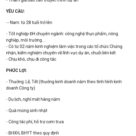
- Tham gia báo cáo thuyết minh dự án
YÊU CẦU:
-- Nam: từ 28 tuổi trở lên
- Tốt nghiệp ĐH chuyên ngành: công nghệ thực phẩm, nông
nghiệp, môi trường....
- Có từ 02 năm kinh nghiệm làm việc trong các tổ chức Chứng
nhận, kiểm nghiệm chuyên về lĩnh vực dự án, chuỗi liên kết
- Chịu khó, chịu đi công tác
PHÚC LỢI:
- Thưởng: Lễ, Tết (thưởng kinh doanh năm theo tình hình kinh
doanh Công ty)
- Du lịch, nghỉ mát hàng năm
- Quà mừng sinh nhật
- Công tác phí, hỗ trợ cơm trưa
- BHXH, BHYT theo quy định