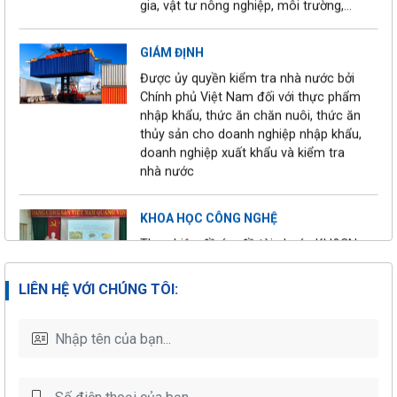
VIÊN LẤY MẪU
gia, vật tư nông nghiệp, môi trường,…
TUYỂN DỤNG
GIÁM ĐỊNH
18/09/2023
CHUYÊN VIÊN KIỂM
Được ủy quyền kiểm tra nhà nước bởi
NGHIỆM SẮC KÝ
Chính phủ Việt Nam đối với thực phẩm
nhập khẩu, thức ăn chăn nuôi, thức ăn
thủy sản cho doanh nghiệp nhập khẩu,
Góc tuyển dụng
27/06/2022
doanh nghiệp xuất khẩu và kiểm tra
Tháng 07.2022
nhà nước
Tuyển dụng Chuyên
KHOA HỌC CÔNG NGHỆ
18/05/2022
viên kinh doanh
Tháng 05/2022
Thực hiện đề án, đề tài, dự án KH&CN
trong các lĩnh vực kinh tế, xã hội và
môi trường
Góc tuyển dụng
LIÊN HỆ VỚI CHÚNG TÔI:
11/05/2022
Tháng 05.2022
QUAN TRẮC MÔI TRƯỜNG
NHO cung cấp đồng thời hai dịch vụ
quan trắc môi trường định kỳ và quan
trắc môi trường lao động