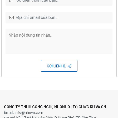
TƯ VẤN THỰC HIỆN OCOP
Tư vấn chiến lược, kế hoạch triển khai
OCOP cấp tỉnh; đào tạo OCOP các
cấp; tham gia đánh giá phân hạng; tư
vấn thực hiện để các sản phẩm OCOP
đạt 3-5 sao
GỬI LIÊN HỆ
CÔNG TY TNHH CÔNG NGHỆ NHONHO | TỔ CHỨC KH VÀ CN
Email: info@nhovn.com