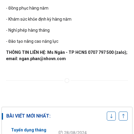
- Đồng phục hàng năm
- Khám sức khỏe định kỳ hàng năm
- Nghỉ phép hàng tháng
- Đào tạo nâng cao năng lực
THÔNG TIN LIÊN HỆ: Ms Ngân - TP HCNS 0707 797 500 (zalo);
email: ngan.phan@nhovn.com
TUYỂN GẤP NHÂN
25/03/2025
VIÊN KINH DOANH –
THU NHẬP HẤP DẪN
BÀI VIẾT MỚI NHẤT:
Tuyển dụng tháng
28/08/2024