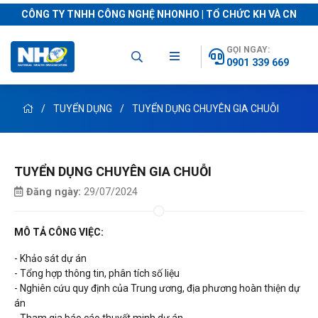
CÔNG TY TNHH CÔNG NGHỆ NHONHO | TỔ CHỨC KH VÀ CN
GỌI NGAY:
0901 339 669
TUYỂN DỤNG
TUYỂN DỤNG CHUYÊN GIA CHUỖI
TUYỂN DỤNG CHUYÊN GIA CHUỖI
Đăng ngày:
29/07/2024
MÔ TẢ CÔNG VIỆC:
- Khảo sát dự án
- Tổng hợp thông tin, phân tích số liệu
- Nghiên cứu quy định của Trung ương, địa phương hoàn thiện dự
án