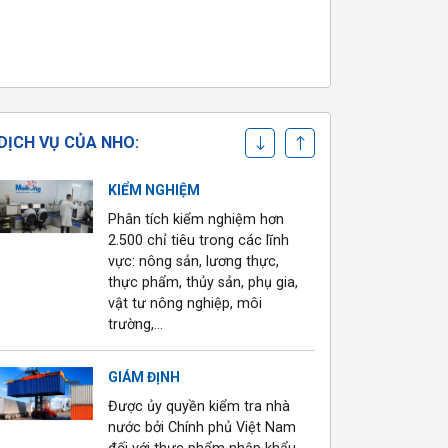
CHỨNG NHẬN
Chứng nhận hơn 36 tiêu
chuẩn trong và ngoài nước
cho trang trại và nhà máy
DỊCH VỤ CỦA NHO:
KIỂM NGHIỆM
Phân tích kiểm nghiệm hơn
2.500 chỉ tiêu trong các lĩnh
vực: nông sản, lương thực,
thực phẩm, thủy sản, phụ gia,
vật tư nông nghiệp, môi
trường,…
GIÁM ĐỊNH
Được ủy quyền kiểm tra nhà
nước bởi Chính phủ Việt Nam
đối với thực phẩm nhập khẩu,