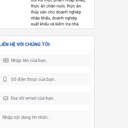
thức ăn chăn nuôi, thức ăn
thủy sản cho doanh nghiệp
nhập khẩu, doanh nghiệp
xuất khẩu và kiểm tra nhà
nước
LIÊN HỆ VỚI CHÚNG TÔI:
KHOA HỌC CÔNG NGHỆ
Thực hiện đề án, đề tài, dự
án KH&CN trong các lĩnh vực
kinh tế, xã hội và môi trường
QUAN TRẮC MÔI TRƯỜNG
NHO cung cấp đồng thời hai
dịch vụ quan trắc môi trường
định kỳ và quan trắc môi
trường lao động
TƯ VẤN THỰC HIỆN OCOP