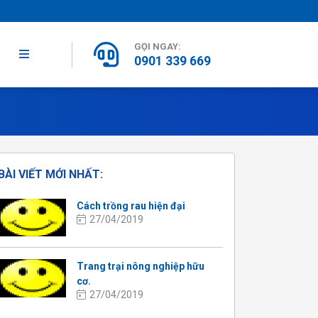
GỌI NGAY:
0901 339 669
BÀI VIẾT MỚI NHẤT:
Cách trồng rau hiện đại
27/04/2019
Trang trại nông nghiệp hữu
cơ.
27/04/2019